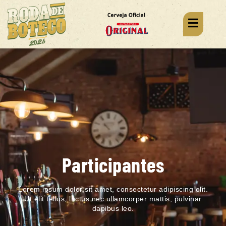
Participantes
Lorem ipsum dolor sit amet, consectetur adipiscing elit.
Ut elit tellus, luctus nec ullamcorper mattis, pulvinar
dapibus leo.