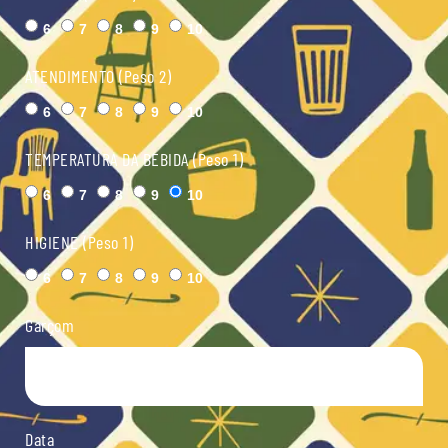
6
7
8
9
10
ATENDIMENTO (Peso 2)
6
7
8
9
10
TEMPERATURA DA BEBIDA (Peso 1)
6
7
8
9
10
HIGIENE (Peso 1)
6
7
8
9
10
Garçom
Data