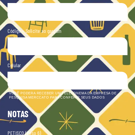
Código - Solicite ao garçom
Celular
VOCÊ PODERA RECEBER UM TELEFONEMA DA EMPRESA DE
PESQUISA MERCCATO PARA CONFERIR SEUS DADOS
NOTAS
PETISCO (Peso 6)