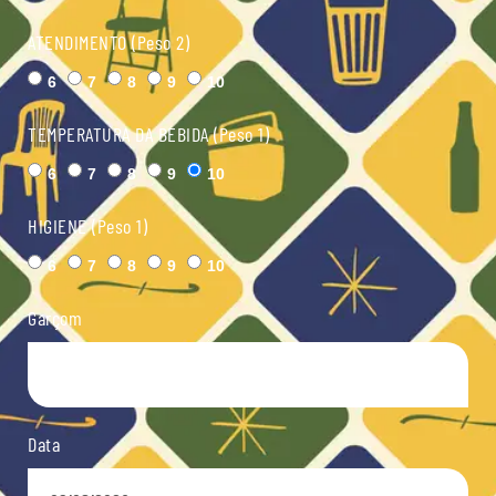
ATENDIMENTO (Peso 2)
6
7
8
9
10
TEMPERATURA DA BEBIDA (Peso 1)
6
7
8
9
10
HIGIENE (Peso 1)
6
7
8
9
10
Garçom
Data