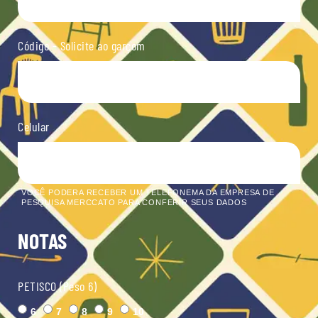
Código - Solicite ao garçom
Celular
VOCÊ PODERA RECEBER UM TELEFONEMA DA EMPRESA DE
PESQUISA MERCCATO PARA CONFERIR SEUS DADOS
NOTAS
PETISCO (Peso 6)
6
7
8
9
10