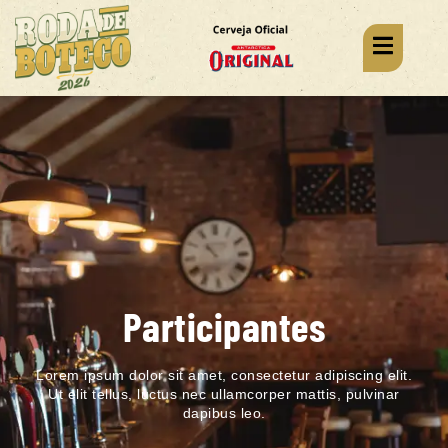
Participantes
Lorem ipsum dolor sit amet, consectetur adipiscing elit.
Ut elit tellus, luctus nec ullamcorper mattis, pulvinar
dapibus leo.